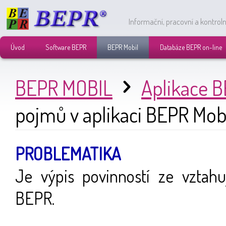
Informační, pracovní a kontrol
Úvod
Software BEPR
BEPR Mobil
Databáze BEPR on-line
BEPR MOBIL
Aplikace B
pojmů v aplikaci BEPR Mob
PROBLEMATIKA
Je výpis povinností ze vztahu
BEPR.