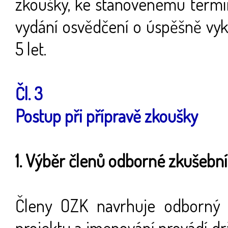
zkoušky, ke stanovenému termín
vydání osvědčení o úspěšně vyk
5 let.
Čl. 3
Postup při přípravě zkoušky
1. Výběr členů odborné zkušební
Členy OZK navrhuje odborný 
projektu a jmenování provádí d