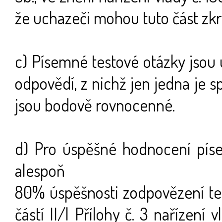
že uchazeči mohou tuto část zk
c) Písemné testové otázky jsou 
odpovědí, z nichž jen jedna je 
jsou bodově rovnocenné.
d) Pro úspěšné hodnocení píse
alespoň
80% úspěšnosti zodpovězení te
částí II/l Přílohy č. 3 nařízení