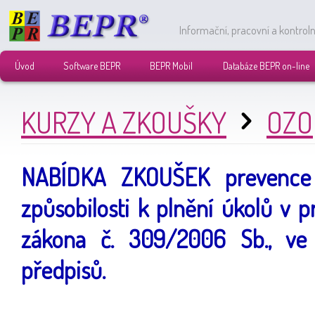
Informační, pracovní a kontrol
Úvod
Software BEPR
BEPR Mobil
Databáze BEPR on-line
KURZY A ZKOUŠKY
OZO
NABÍDKA ZKOUŠEK prevence 
způsobilosti k plnění úkolů v p
zákona č. 309/2006 Sb., ve 
předpisů.