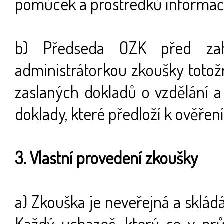
pomůcek a prostředků informačn
b) Předseda OZK před zah
administrátorkou zkoušky totož
zaslaných dokladů o vzdělání a
doklady, které předloží k ověření
3. Vlastní provedení zkoušky
a) Zkouška je neveřejná a sklád
Každý uchazeč, který se v prů