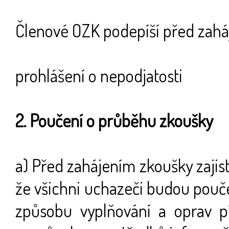
Členové OZK podepíší před zaháje
prohlášení o nepodjatosti
2. Poučení o průběhu zkoušky
a) Před zahájením zkoušky zajis
že všichni uchazeči budou pouč
způsobu vyplňování a oprav p