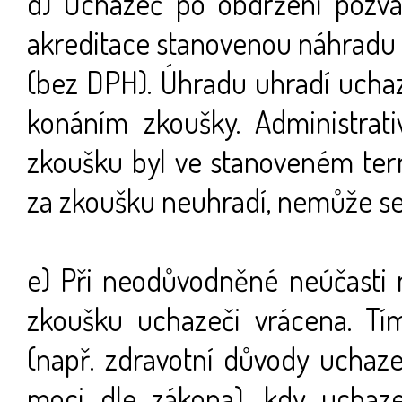
d) Uchazeč po obdržení pozván
akreditace stanovenou náhradu 
(bez DPH). Úhradu uhradí uchaz
konáním zkoušky. Administrati
zkoušku byl ve stanoveném ter
za zkoušku neuhradí, nemůže se
e) Při neodůvodněné neúčasti
zkoušku uchazeči vrácena. T
(např. zdravotní důvody uchaze
moci dle zákona), kdy uchaze