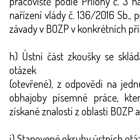
pracoviště podle Přílohy č. 3 n
nařízení vlády č. 136/2016 Sb., 
závady v BOZP v konkrétních př
h) Ústní část zkoušky se sklá
otázek
(otevřené), z odpovědi na jedn
obhajoby písemné práce, kte
získané znalosti z oblasti BOZP a
i) Stanovené okruhy ústních otá