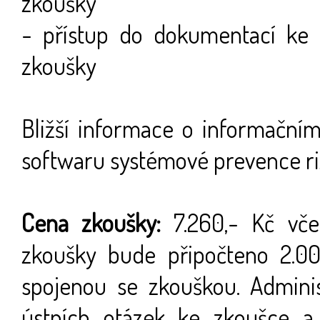
zkoušky
- přístup do dokumentací ke 
zkoušky
Bližší informace o informační
softwaru systémové prevence r
Cena zkoušky:
7.260,- Kč vče
zkoušky bude připočteno 2.00
spojenou se zkouškou. Adminis
ústních otázek ke zkoušce a