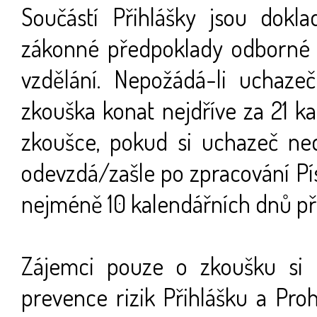
Součástí Přihlášky jsou doklad
zákonné předpoklady odborné zp
vzdělání. Nepožádá-li uchaze
zkouška konat nejdříve za 21 k
zkoušce, pokud si uchazeč ne
odevzdá/zašle po zpracování Pí
nejméně 10 kalendářních dnů p
Zájemci pouze o zkoušku si 
prevence rizik Přihlášku a Proh