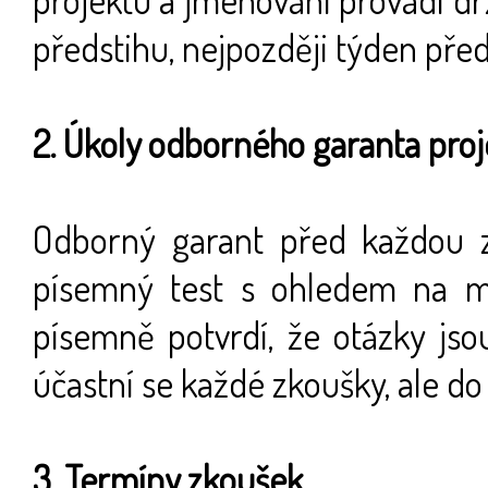
předstihu, nejpozději týden př
2. Úkoly odborného garanta pro
Odborný garant před každou zk
písemný test s ohledem na m
písemně potvrdí, že otázky js
účastní se každé zkoušky, ale do
3. Termíny zkoušek