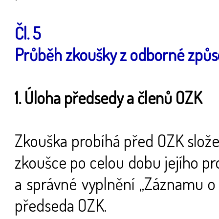
Čl. 5
Průběh zkoušky z odborné způso
1. Úloha předsedy a členů OZK
Zkouška probíhá před OZK slože
zkoušce po celou dobu jejího pr
a správné vyplnění „Záznamu o
předseda OZK.