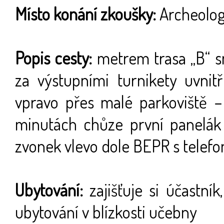
Místo konání zkoušky:
Archeologi
Popis cesty:
metrem trasa „B“ sm
za výstupními turnikety uvni
vpravo přes malé parkoviště – 
minutách chůze první panelák v
zvonek vlevo dole BEPR s telef
Ubytování:
zajišťuje si účastní
ubytování v blízkosti učebny