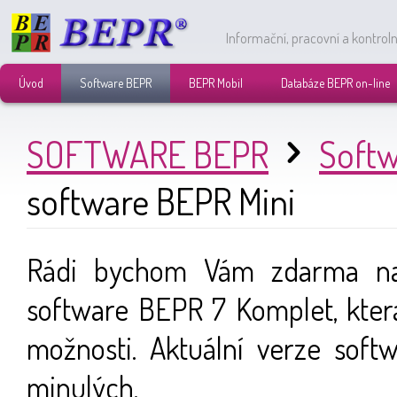
Informační, pracovní a kontrol
Úvod
Software BEPR
BEPR Mobil
Databáze BEPR on-line
SOFTWARE BEPR
Softw
software BEPR Mini
Rádi bychom Vám zdarma nabí
software BEPR 7 Komplet, která
možnosti. Aktuální verze soft
minulých.